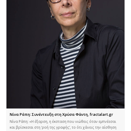
Νίνα Ράπη: Συνέντευξη στη Χρύσα Φάντη, fractalart.gr
Νίνα Ράπη: «Η έξαρση, η έκσταση που νιώθεις όταν εμπνέεσαι
και βρίσκεσαι στη ‘ροή της γραφής’, το ότι χάνεις την αίσθηση