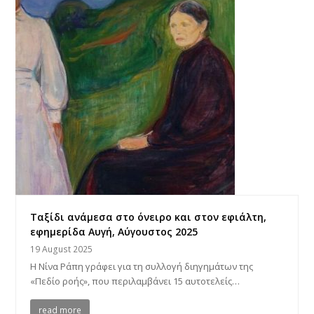
Ταξίδι ανάμεσα στο όνειρο και στον εφιάλτη,
εφημερίδα Αυγή, Αύγουστος 2025
19 August 2025
Η Νίνα Ράπη γράφει για τη συλ­λογή διη­γη­μάτων της
«Πεδίο ροής», που περι­λαμ­βάνει 15 αυτο­τε­λείς…
read more