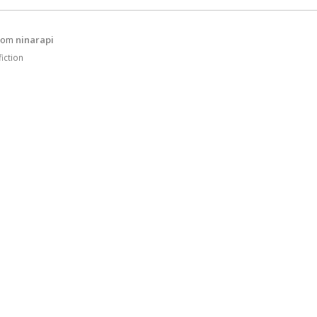
rom
ninarapi
iction