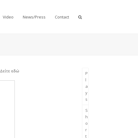
Video
News/Press
Contact
 Δείτε
εδώ
P
l
a
y
s
S
h
o
r
t