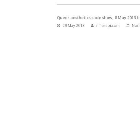
Queer aesthetics slide show, 8 May 2013
f
29 May 2013
ninarapi.com
Nonf