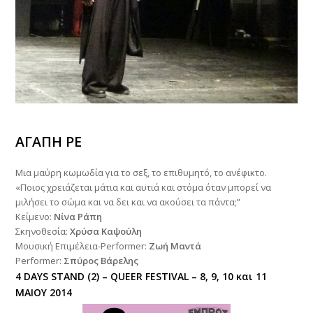
ΑΓΑΠΗ ΡΕ
Μια μαύρη κωμωδία για το σεξ, τo επιθυμητό, το ανέφικτο.
«Ποιος χρειάζεται μάτια και αυτιά και στόμα όταν μπορεί να
μιλήσει το σώμα και να δει και να ακούσει τα πάντα;”
Κείμενο:
Νίνα Ράπη
Σκηνοθεσία:
Χρύσα Καψούλη
Μουσική Επιμέλεια-Performer:
Ζωή Μαντά
Performer:
Σπύρος Βάρελης
4 DAYS STAND (2) – QUEER FESTIVAL
– 8, 9, 10 και 11
ΜΑΙΟΥ 2014