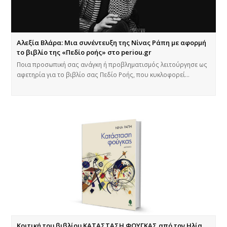
Αλεξία Βλάρα: Μια συνέντευξη της Νίνας Ράπη με αφορμή
το βιβλίο της «Πεδίο ροής» στο periou.gr
Ποια προσωπική σας ανάγκη ή προβληματισμός λειτούργησε ως
αφετηρία για το βιβλίο σας Πεδίο Ροής, που κυκλοφορεί…
Κριτική του βιβλίου ΚΑΤΑΣΤΑΣΗ ΦΟΥΓΚΑΣ από τον Ηλία