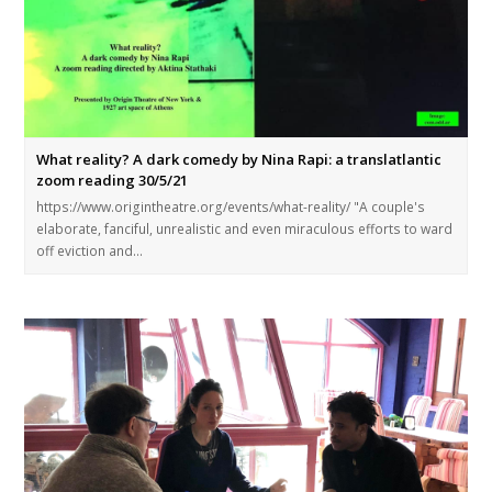
What reality? A dark comedy by Nina Rapi: a translatlantic
zoom reading 30/5/21
https://www.origintheatre.org/events/what-reality/ "A couple's
elaborate, fanciful, unrealistic and even miraculous efforts to ward
off eviction and…