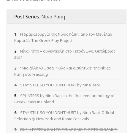
Post Series:
Νίνα Ράπη
1.
Η δραματουργία της Νίνας Ράπη, από τον Μενέλαο
Καρατζά, The Greek Play Project
2.
Νίνα Ράπη – συνέντευξη στο Τετράγωνο, Οκτώβριος
2021
3.
“Μια άλλη γλώσσα; Φύλο και αισθητική” της Νίνας
Ράπη στο Fractal.gr
4.
STAY STILL SO YOU DON’T HURT by Nina Rapi
5.
SPLINTERS by Nina Rapi in the first ever anthology of
Greek Plays in Poland
6.
STAY STILL SO YOU DON’T HURT by Nina Rapi, Official
Selection @ New York and Rome Festivals
7.
ΕΙΧΕ Η ΠΕΡΣΕΦΟΝΗ ΤΟ ΣΥΝΔΡΟΜΟ ΤΗΣ ΣΤΟΚΧΟΛΜΗΣ;